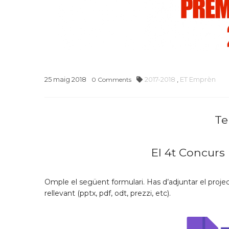
25
maig
2018
2017-2018
,
ET Emprèn
0
Comments
Te
El 4t Concurs
Omple el següent formulari. Has d’adjuntar el projec
rellevant (pptx, pdf, odt, prezzi, etc).