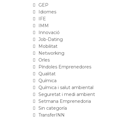
GEP
Idiomes
IFE
IMM
Innovació
Job-Dating
Mobilitat
Networking
Orles
Píndoles Emprenedores
Qualitat
Química
Química i salut ambiental
Seguretat i medi ambient
Setmana Emprenedoria
Sin categoría
TransferINN