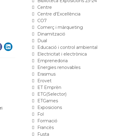
Biblioteca Exposicions 23-24
Centre
Centre d'Excel·lència
CO7
Comerç i màrqueting
Dinamització
Dual
Educació i control ambiental
Electricitat i electrònica
Emprenedoria
Energies renovables
Erasmus
Erovet
ET Emprèn
ETG(Selector)
ETGames
Exposicions
ri
Fol
Formació
Francès
Fusta