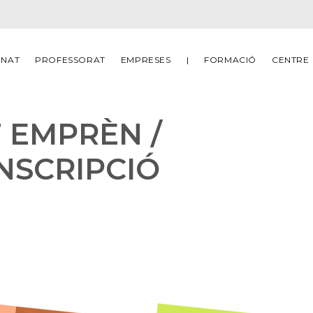
MNAT
PROFESSORAT
EMPRESES
|
FORMACIÓ
CENTRE
 EMPRÈN /
NSCRIPCIÓ