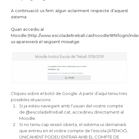
A continuació us fem algun aclariment respecte d’aquest
sistema.
Quan accediu al
Moodle
(
http://www.escoladeltreball.cat/moodle1819/login/ind
us apareixerà el següent missatge:
Cliqueu sobre el botó de Google. A partir d’aquí teniu tres
possibles situacions:
Si ja esteu navegant amb l’usuari del vostre compte
de @
escoladeltreball.cat
, accedireu directament al
Moodle.
Si no teniu cap sessió oberta, el sistema us demanarà
que entreu en el vostre compte de l’escola (ATENCIÓ,
ÚNICAMENT PODEU ENTRAR AMB EL COMPTE DE