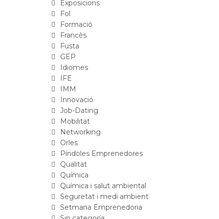
Exposicions
Fol
Formació
Francès
Fusta
GEP
Idiomes
IFE
IMM
Innovació
Job-Dating
Mobilitat
Networking
Orles
Píndoles Emprenedores
Qualitat
Química
Química i salut ambiental
Seguretat i medi ambient
Setmana Emprenedoria
Sin categoría