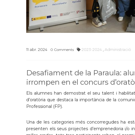
11
abr.
2024
2023-2024
,
Administració
0
Comments
Desafiament de la Paraula: al
irrompen en el concurs d’oratòr
Els alumnes han demostrat el seu talent i habilita
d’oratòria que destaca la importància de la comun
Professional (FP).
Una de les categories més concorregudes ha esta
presenten els seus projectes d’emprenedoria i/o