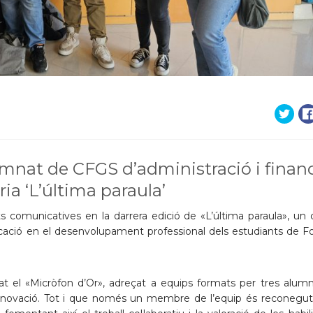
umnat de CFGS d’administració i finan
ia ‘L’última paraula’
ts comunicatives en la darrera edició de «L’última paraula», un
icació en el desenvolupament professional dels estudiants de F
t el «Micròfon d’Or», adreçat a equips formats per tres alum
 innovació. Tot i que només un membre de l’equip és reconegu