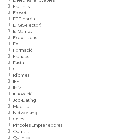
Energies renovables
Erasmus
Erovet
ET Emprèn
ETG(Selector)
ETGames
Exposicions
Fol
Formació
Francès
Fusta
GEP
Idiomes
IFE
IMM
Innovació
Job-Dating
Mobilitat
Networking
Orles
Píndoles Emprenedores
Qualitat
Química