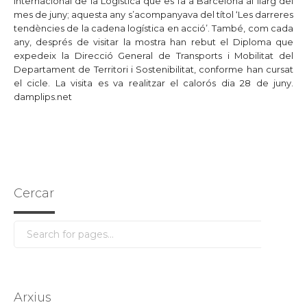
Internacional de la Logística que es fa a Barcelona al llarg del
mes de juny; aquesta any s’acompanyava del títol ‘Les darreres
tendències de la cadena logística en acció’. També, com cada
any, després de visitar la mostra han rebut el Diploma que
expedeix la Direcció General de Transports i Mobilitat del
Departament de Territori i Sostenibilitat, conforme han cursat
el cicle. La visita es va realitzar el calorós dia 28 de juny.
damplips.net
Cercar
Arxius