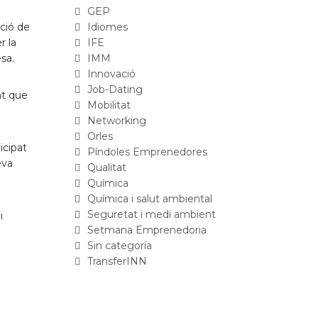
GEP
oció de
Idiomes
r la
IFE
sa.
IMM
Innovació
Job-Dating
nt que
Mobilitat
Networking
Orles
icipat
Píndoles Emprenedores
eva
Qualitat
Química
Química i salut ambiental
Seguretat i medi ambient
i
Setmana Emprenedoria
Sin categoría
TransferINN