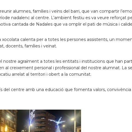
unir alumnes, famílies i veïns del barri, que van compartir l’em
període nadalenc al centre. L’ambient festiu es va veure reforçat pe
emotiva cantada de Nadales que va omplir el pati de música i calide
una xocolata calenta per a totes les persones assistents, un mome
t, docents, famílies i veïnat.
l nostre agraïment a totes les entitats i institucions que han part
xen al creixement personal i professional del nostre alumnat. La s
tiu arrelat al territori i obert a la comunitat.
 del centre amb una educació que fomenta valors, convivència 