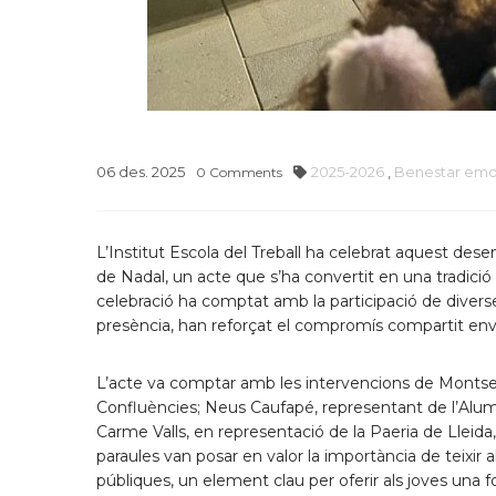
06
des.
2025
2025-2026
,
Benestar emo
0
Comments
L’Institut Escola del Treball ha celebrat aquest des
de Nadal, un acte que s’ha convertit en una tradició
celebració ha comptat amb la participació de diverse
presència, han reforçat el compromís compartit enver
L’acte va comptar amb les intervencions de Montse Sa
Confluències; Neus Caufapé, representant de l’Alumni 
Carme Valls, en representació de la Paeria de Lleida,
paraules van posar en valor la importància de teixir al
públiques, un element clau per oferir als joves una 