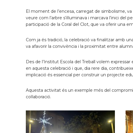
El moment de l’encesa, carregat de simbolisme, va re
veure com l’arbre s’il·luminava i marcava l’inici del 
participació de la Coral del Clot, que va oferir una 
Com ja és tradició, la celebració va finalitzar amb 
va afavorir la convivència i la proximitat entre alumna
Des de l’Institut Escola del Treball volem expressar e
en aquesta celebració i que, dia rere dia, contribuei
implicació és essencial per construir un projecte educa
Aquesta activitat és un exemple més del compromís
col·laboració.