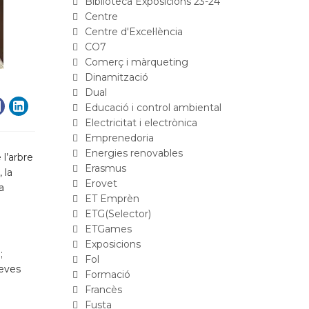
Biblioteca Exposicions 23-24
Centre
Centre d'Excel·lència
CO7
Comerç i màrqueting
Dinamització
Dual
Educació i control ambiental
Electricitat i electrònica
Emprenedoria
Energies renovables
 l’arbre
Erasmus
 la
Erovet
a
ET Emprèn
ETG(Selector)
ETGames
Exposicions
;
Fol
seves
Formació
Francès
Fusta