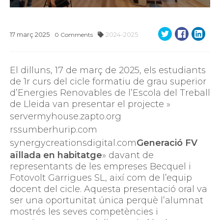
17
març
2025
2024-2025
0
Comments
El dilluns, 17 de març de 2025, els estudiants
de 1r curs del cicle formatiu de grau superior
d’Energies Renovables de l’Escola del Treball
de Lleida van presentar el projecte »
servermyhouse.zapto.org
rssumberhurip.com
synergycreationsdigital.com
Generació FV
aïllada en habitatge
» davant de
representants de les empreses Becquel i
Fotovolt Garrigues SL, així com de l’equip
docent del cicle. Aquesta presentació oral va
ser una oportunitat única perquè l’alumnat
mostrés les seves competències i