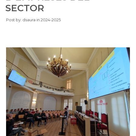
SECTOR
Post by:
dsaura
in
2024-2025