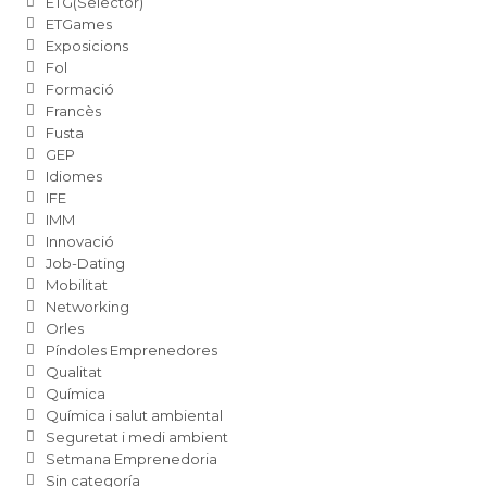
ETG(Selector)
ETGames
Exposicions
Fol
Formació
Francès
Fusta
GEP
Idiomes
IFE
IMM
Innovació
Job-Dating
Mobilitat
Networking
Orles
Píndoles Emprenedores
Qualitat
Química
Química i salut ambiental
Seguretat i medi ambient
Setmana Emprenedoria
Sin categoría