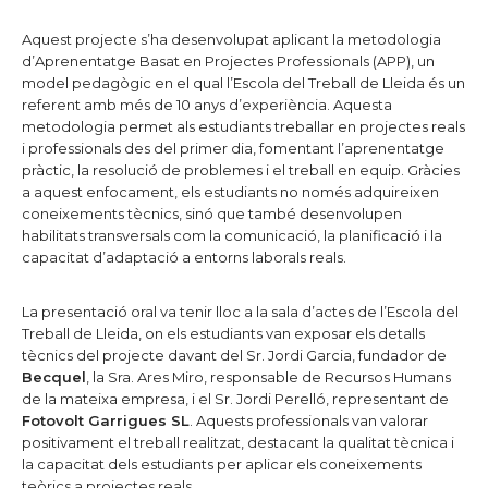
Aquest projecte s’ha desenvolupat aplicant la metodologia
d’Aprenentatge Basat en Projectes Professionals (APP), un
model pedagògic en el qual l’Escola del Treball de Lleida és un
referent amb més de 10 anys d’experiència. Aquesta
metodologia permet als estudiants treballar en projectes reals
i professionals des del primer dia, fomentant l’aprenentatge
pràctic, la resolució de problemes i el treball en equip. Gràcies
a aquest enfocament, els estudiants no només adquireixen
coneixements tècnics, sinó que també desenvolupen
habilitats transversals com la comunicació, la planificació i la
capacitat d’adaptació a entorns laborals reals.
La presentació oral va tenir lloc a la sala d’actes de l’Escola del
Treball de Lleida, on els estudiants van exposar els detalls
tècnics del projecte davant del Sr. Jordi Garcia, fundador de
Becquel
, la Sra. Ares Miro, responsable de Recursos Humans
de la mateixa empresa, i el Sr. Jordi Perelló, representant de
Fotovolt Garrigues SL
. Aquests professionals van valorar
positivament el treball realitzat, destacant la qualitat tècnica i
la capacitat dels estudiants per aplicar els coneixements
teòrics a projectes reals.