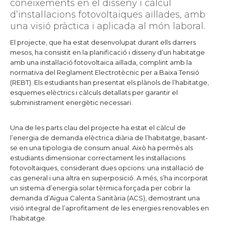
coneixements en el disseny i càlcul
d’instal·lacions fotovoltaiques aïllades, amb
una visió pràctica i aplicada al món laboral.
El projecte, que ha estat desenvolupat durant ells darrers
mesos, ha consistit en la planificació i disseny d’un habitatge
amb una instal·lació fotovoltaica aïllada, complint amb la
normativa del Reglament Electrotècnic per a Baixa Tensió
(REBT). Els estudiants han presentat els plànols de l’habitatge,
esquemes elèctrics i càlculs detallats per garantir el
subministrament energètic necessari.
Una de les parts clau del projecte ha estat el càlcul de
l’energia de demanda elèctrica diària de l’habitatge, basant-
se en una tipologia de consum anual. Això ha permès als
estudiants dimensionar correctament les instal·lacions
fotovoltaiques, considerant dues opcions: una instal·lació de
cas general i una altra en superposició. A més, s’ha incorporat
un sistema d’energia solar tèrmica forçada per cobrir la
demanda d’Aigua Calenta Sanitària (ACS), demostrant una
visió integral de l’aprofitament de les energies renovables en
l’habitatge.