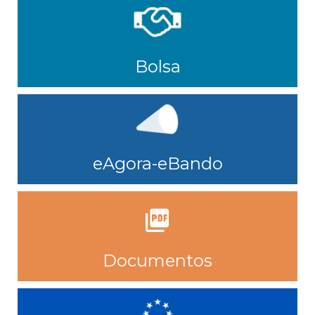
Bolsa
eAgora-eBando
Documentos