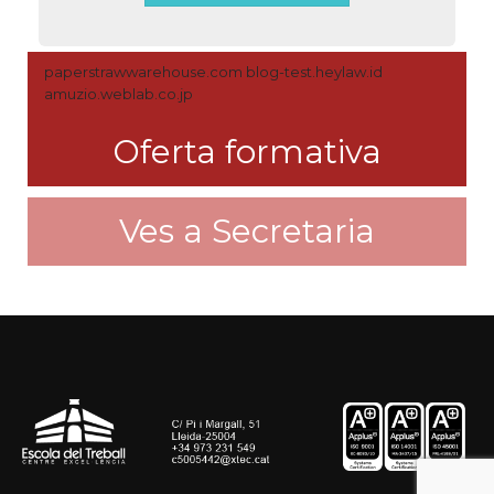
paperstrawwarehouse.com
blog-test.heylaw.id
amuzio.weblab.co.jp
Oferta formativa
Ves a Secretaria