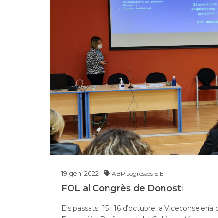
19
gen.
2022
ABP
cogressos
EIE
FOL al Congrès de Donosti
Els passats 15 i 16 d’octubre la Viceconsejerí