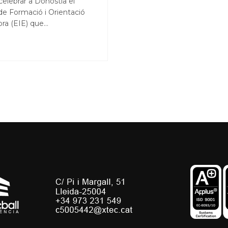
elebrar a Donostia el
de Formació i Orientació
ora (EIE) que…