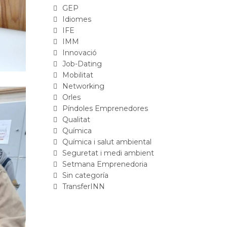
GEP
Idiomes
IFE
IMM
Innovació
Job-Dating
Mobilitat
Networking
Orles
Píndoles Emprenedores
Qualitat
Química
Química i salut ambiental
Seguretat i medi ambient
Setmana Emprenedoria
Sin categoría
TransferINN