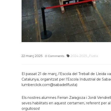
22
març
2025
2024-2025
,
Fusta
0
Comments
El passat 21 de març, l’Escola del Treball de Lleida 
Catalunya, organitzat per l’Escola Industrial de Saba
lumberclick.com
@sabadellfusta
)
Els nostres alumnes Ferran Zaragoza i Jordi Vendrell
seves habilitats en aquest certamen, referent per al s
orgullosos!