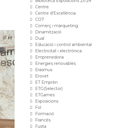
Biblioteca Exposicions 23-24
Centre
Centre d'Excel·lència
CO7
Comerç i màrqueting
Dinamització
Dual
Educació i control ambiental
Electricitat i electrònica
Emprenedoria
Energies renovables
Erasmus
Erovet
ET Emprèn
ETG(Selector)
ETGames
Exposicions
Fol
Formació
Francès
Fusta