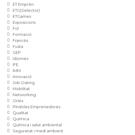
ET Emprèn
ETG(Selector)
ETGames
Exposicions
Fol
Formació
Francès
Fusta
GEP
Idiomes
IFE
IMM
Innovació
Job-Dating
Mobilitat
Networking
Orles
Píndoles Emprenedores
Qualitat
Química
Química i salut ambiental
Seguretat i medi ambient