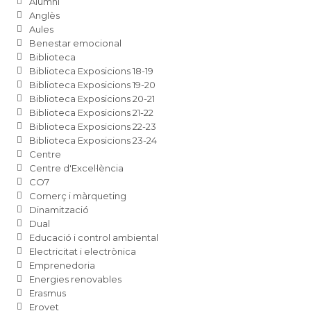
Alumni
Anglès
Aules
Benestar emocional
Biblioteca
Biblioteca Exposicions 18-19
Biblioteca Exposicions 19-20
Biblioteca Exposicions 20-21
Biblioteca Exposicions 21-22
Biblioteca Exposicions 22-23
Biblioteca Exposicions 23-24
Centre
Centre d'Excel·lència
CO7
Comerç i màrqueting
Dinamització
Dual
Educació i control ambiental
Electricitat i electrònica
Emprenedoria
Energies renovables
Erasmus
Erovet