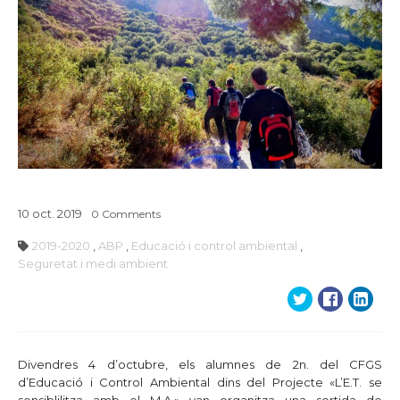
10
oct.
2019
0
Comments
2019-2020
,
ABP
,
Educació i control ambiental
,
Seguretat i medi ambient
Divendres 4 d’octubre, els alumnes de 2n. del CFGS
d’Educació i Control Ambiental dins del Projecte «L’E.T. se
sensiblilitza amb el M.A.» van organitza una sortida de