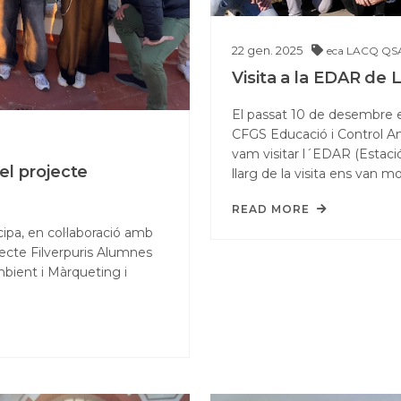
22
gen.
2025
eca
LACQ
QS
Visita a la EDAR de 
El passat 10 de desembre e
CFGS Educació i Control Am
vam visitar l´EDAR (Estaci
el projecte
llarg de la visita ens van m
READ MORE
cipa, en col·laboració amb
jecte Filverpuris Alumnes
mbient i Màrqueting i