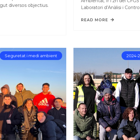
Ambiental, 1r i 2n del CFGS
gut diversos objectius.
Laboratori d’Anàlisi i Contr
READ MORE
Seguretat i medi ambient
2024-