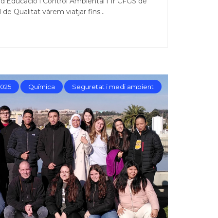
 d’Educació i Control Ambiental i 1r CFGS de
ol de Qualitat vàrem viatjar fins…
2025
Química
Seguretat i medi ambient