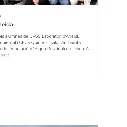
A
Lleida
ls alumnes de CFGS Laboratori d'Anàlisi,
biental i CFGS Química i salut Ambiental
ó de Depuració d´Aigua Residual) de Lleida. Al
ostrar…