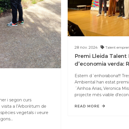
28
nov.
2024
Talent empre
Premi Lleida Talent
d’economia verda: 
Estem d´enhorabona!!! Tre
Ambiental han estat premi
´Ainhoa Arias, Veronica Mi
projecte més viable d'econ
er i segon curs
 visita a l’Arborètum de
READ MORE
r espècies vegetals i veure
segons…