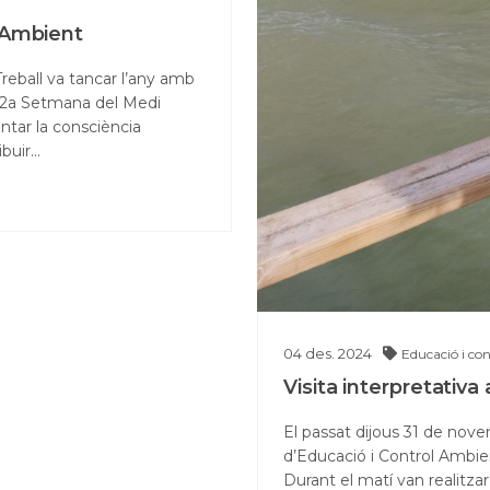
 Ambient
Treball va tancar l’any amb
a 2a Setmana del Medi
ntar la consciència
ibuir…
04
des.
2024
Educació i co
Visita interpretativa 
El passat dijous 31 de nov
d’Educació i Control Ambienta
Durant el matí van realitzar