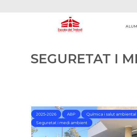
ALU
SEGURETAT I M
2025-2026
ABP
Química i salut ambiental
Seguretat i medi ambient