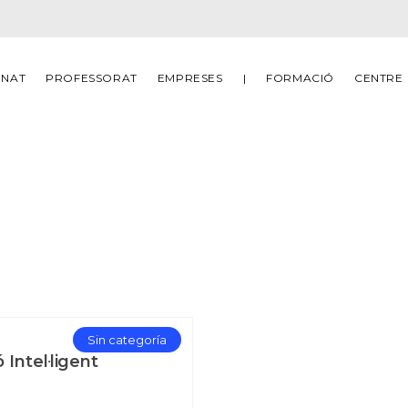
MNAT
PROFESSORAT
EMPRESES
|
FORMACIÓ
CENTRE
Sin categoría
 Intel·ligent