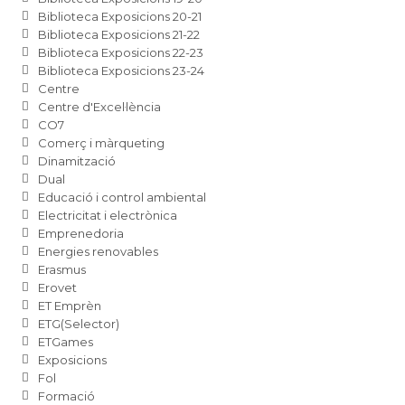
Biblioteca Exposicions 20-21
Biblioteca Exposicions 21-22
Biblioteca Exposicions 22-23
Biblioteca Exposicions 23-24
Centre
Centre d'Excel·lència
CO7
Comerç i màrqueting
Dinamització
Dual
Educació i control ambiental
Electricitat i electrònica
Emprenedoria
Energies renovables
Erasmus
Erovet
ET Emprèn
ETG(Selector)
ETGames
Exposicions
Fol
Formació