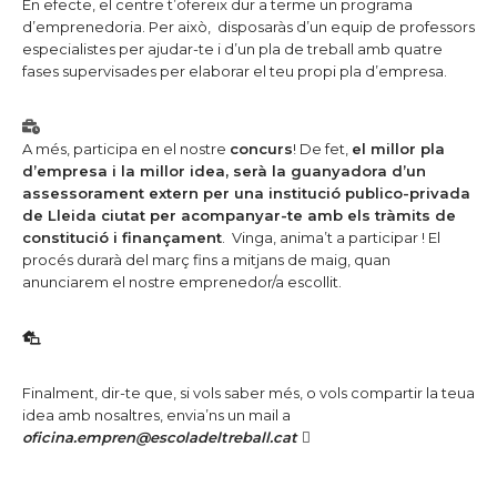
En efecte, el centre t’ofereix dur a terme un programa
d’emprenedoria. Per això, disposaràs d’un equip de professors
especialistes per ajudar-te i d’un pla de treball amb quatre
fases supervisades per elaborar el teu propi pla d’empresa.
A més, participa en el nostre
concurs
! De fet,
el millor pla
d’empresa i la millor idea, serà la guanyadora d’un
assessorament extern per una institució publico-privada
de Lleida ciutat per acompanyar-te amb els tràmits de
constitució i finançament
.
Vinga, anima’t a participar ! El
procés durarà del març fins a mitjans de maig, quan
anunciarem el nostre emprenedor/a escollit.
Finalment, dir-te que, si vols saber més, o vols compartir la teua
idea amb nosaltres, envia’ns un mail a
oficina.empren@escoladeltreball.cat