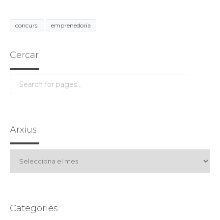
concurs
emprenedoria
Cercar
Arxius
Arxius
Categories