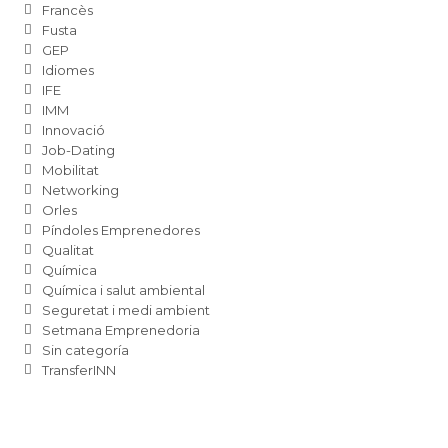
Francès
Fusta
GEP
Idiomes
IFE
IMM
Innovació
Job-Dating
Mobilitat
Networking
Orles
Píndoles Emprenedores
Qualitat
Química
Química i salut ambiental
Seguretat i medi ambient
Setmana Emprenedoria
Sin categoría
TransferINN