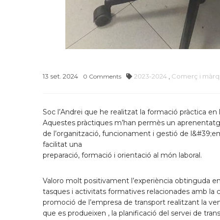
13
set.
2024
2023-2024
,
Comerç i màrq
0
Comments
Soc l’Andrei que he realitzat la formació pràctica en
Aquestes pràctiques m’han permès un aprenentatge p
de l’organització, funcionament i gestió de l&#39;em
facilitat una
preparació, formació i orientació al món laboral.
Valoro molt positivament l’experiència obtinguda en 
tasques i activitats formatives relacionades amb la 
promoció de l’empresa de transport realitzant la ven
que es produeixen , la planificació del servei de tra