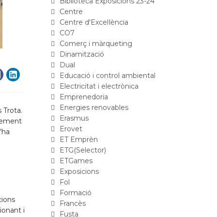
Biblioteca Exposicions 23-24
Centre
Centre d'Excel·lència
CO7
Comerç i màrqueting
Dinamització
Dual
Educació i control ambiental
Electricitat i electrònica
Emprenedoria
Energies renovables
 Trota.
Erasmus
ixement
Erovet
’ha
ET Emprèn
ETG(Selector)
ETGames
Exposicions
Fol
Formació
cions
Francès
ionant i
Fusta