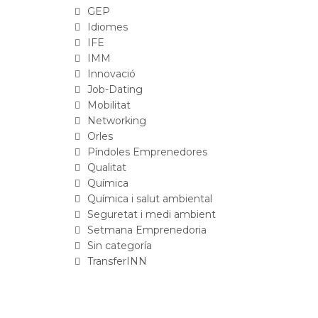
GEP
Idiomes
IFE
IMM
Innovació
Job-Dating
Mobilitat
Networking
Orles
Píndoles Emprenedores
Qualitat
Química
Química i salut ambiental
Seguretat i medi ambient
Setmana Emprenedoria
Sin categoría
TransferINN