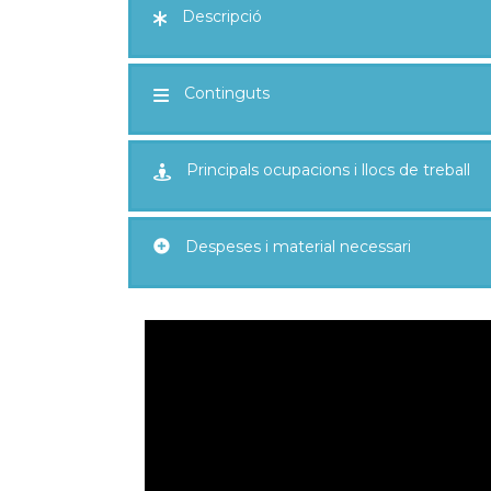
Descripció
Continguts
Principals ocupacions i llocs de treball
Despeses i material necessari