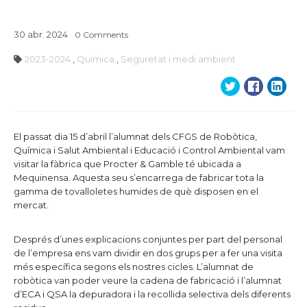
30
abr.
2024
0
Comments
2023-2024
,
Química
,
Seguretat i medi ambient
El passat dia 15 d’abril l’alumnat dels CFGS de Robòtica,
Química i Salut Ambiental i Educació i Control Ambiental vam
visitar la fàbrica que Procter & Gamble té ubicada a
Mequinensa. Aquesta seu s’encarrega de fabricar tota la
gamma de tovalloletes humides de què disposen en el
mercat.
Després d’unes explicacions conjuntes per part del personal
de l’empresa ens vam dividir en dos grups per a fer una visita
més específica segons els nostres cicles. L’alumnat de
robòtica van poder veure la cadena de fabricació i l’alumnat
d’ECA i QSA la depuradora i la recollida selectiva dels diferents