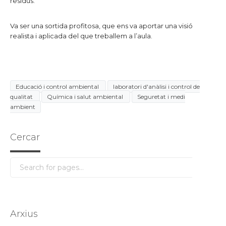
residus.
Va ser una sortida profitosa, que ens va aportar una visió
realista i aplicada del que treballem a l’aula.
Educació i control ambiental
laboratori d'anàlisi i control de
qualitat
Química i salut ambiental
Seguretat i medi
ambient
Cercar
Arxius