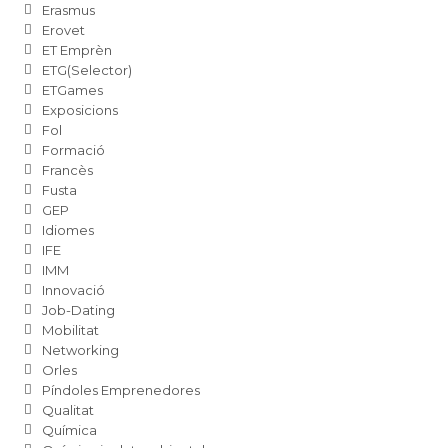
Erasmus
Erovet
ET Emprèn
ETG(Selector)
ETGames
Exposicions
Fol
Formació
Francès
Fusta
GEP
Idiomes
IFE
IMM
Innovació
Job-Dating
Mobilitat
Networking
Orles
Píndoles Emprenedores
Qualitat
Química