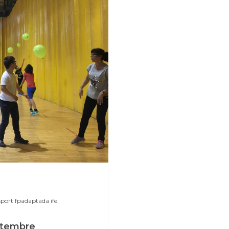
sport
fpadaptada
ife
Setembre