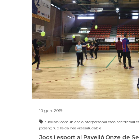
10
gen.
2019
auxiliarv
comunicaciointerpersonal
escoladeltreball
e
jocsengrup
lleida
nee
vidasaludable
Jocs i esport al Pavelló Onze de 