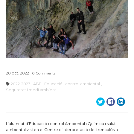
20
oct.
2022
0
Comments
2022-2023
,
ABP
,
Educació i control ambiental
,
Seguretat i medi ambient
L’alumnat d’Educació i control Ambiental i Química i salut
ambiental visiten el Centre d’interpretació del trencalòs a