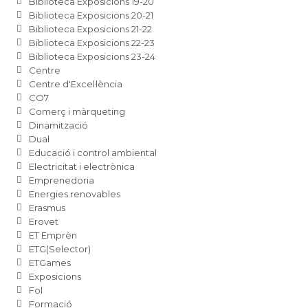
Biblioteca Exposicions 19-20
Biblioteca Exposicions 20-21
Biblioteca Exposicions 21-22
Biblioteca Exposicions 22-23
Biblioteca Exposicions 23-24
Centre
Centre d'Excel·lència
CO7
Comerç i màrqueting
Dinamització
Dual
Educació i control ambiental
Electricitat i electrònica
Emprenedoria
Energies renovables
Erasmus
Erovet
ET Emprèn
ETG(Selector)
ETGames
Exposicions
Fol
Formació