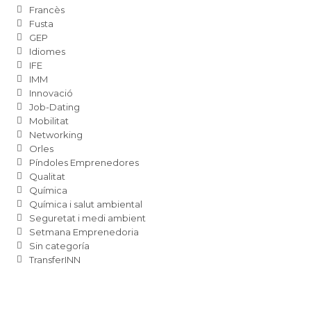
Francès
Fusta
GEP
Idiomes
IFE
IMM
Innovació
Job-Dating
Mobilitat
Networking
Orles
Píndoles Emprenedores
Qualitat
Química
Química i salut ambiental
Seguretat i medi ambient
Setmana Emprenedoria
Sin categoría
TransferINN