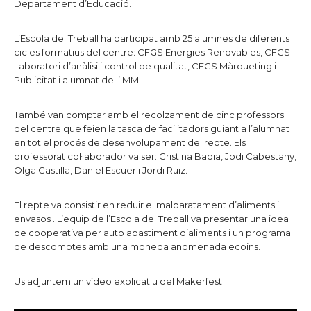
Departament d’Educació.
L’Escola del Treball ha participat amb 25 alumnes de diferents
cicles formatius del centre: CFGS Energies Renovables, CFGS
Laboratori d’anàlisi i control de qualitat, CFGS Màrqueting i
Publicitat i alumnat de l’IMM.
També van comptar amb el recolzament de cinc professors
del centre que feien la tasca de facilitadors guiant a l’alumnat
en tot el procés de desenvolupament del repte. Els
professorat col·laborador va ser: Cristina Badia, Jodi Cabestany,
Olga Castilla, Daniel Escuer i Jordi Ruiz.
El repte va consistir en reduir el malbaratament d’aliments i
envasos . L’equip de l’Escola del Treball va presentar una idea
de cooperativa per auto abastiment d’aliments i un programa
de descomptes amb una moneda anomenada ecoins.
Us adjuntem un vídeo explicatiu del Makerfest