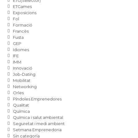
ETG(Selector)
ETGames
Exposicions
Fol
Formació
Francès
Fusta
GEP
Idiomes
IFE
IMM
Innovació
Job-Dating
Mobilitat
Networking
Orles
Píndoles Emprenedores
Qualitat
Química
Química i salut ambiental
Seguretat i medi ambient
Setmana Emprenedoria
Sin categoría