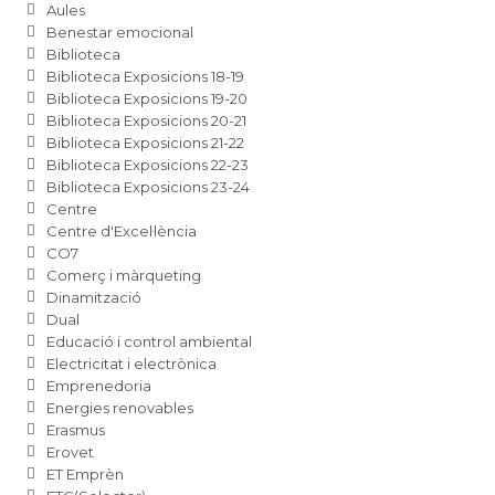
Aules
Benestar emocional
Biblioteca
Biblioteca Exposicions 18-19
Biblioteca Exposicions 19-20
Biblioteca Exposicions 20-21
Biblioteca Exposicions 21-22
Biblioteca Exposicions 22-23
Biblioteca Exposicions 23-24
Centre
Centre d'Excel·lència
CO7
Comerç i màrqueting
Dinamització
Dual
Educació i control ambiental
Electricitat i electrònica
Emprenedoria
Energies renovables
Erasmus
Erovet
ET Emprèn