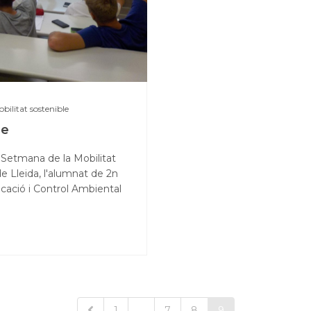
bilitat sostenible
le
 Setmana de la Mobilitat
e Lleida, l'alumnat de 2n
cació i Control Ambiental
1
…
7
8
9