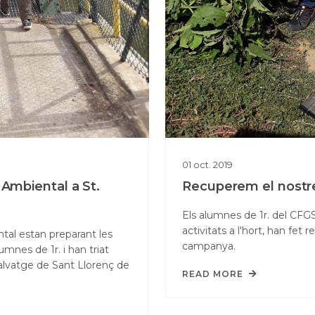
01
oct.
2019
 Ambiental a St.
Recuperem el nostr
Els alumnes de 1r. del CFGS
activitats a l'hort, han fet 
tal estan preparant les
campanya.
mnes de 1r. i han triat
alvatge de Sant Llorenç de
READ MORE