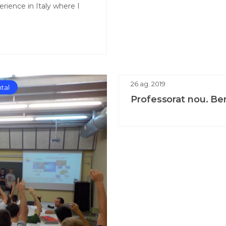
ience in Italy where I
26
ag.
2019
tal
Professorat nou. Be