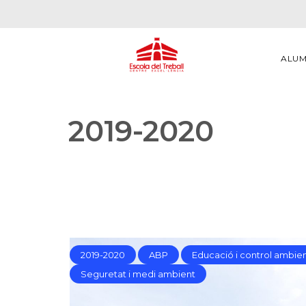
ALU
2019-2020
2019-2020
ABP
Educació i control ambien
Seguretat i medi ambient