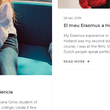
26
set.
2019
El meu Erasmus a H
My Erasmus experience in H
Holland was my second st
course, I was at the NHL St
Dutch people speak perfe
READ MORE
iencia
iana Girne, student of
 college, Lleida A few