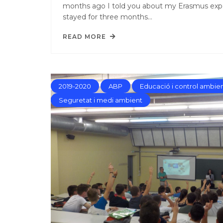
months ago I told you about my Erasmus exper
stayed for three months…
READ MORE
2019-2020
ABP
Educació i control ambien
Seguretat i medi ambient