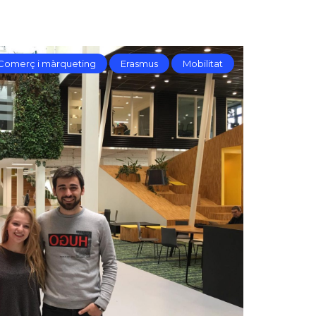
Comerç i màrqueting
Erasmus
Mobilitat