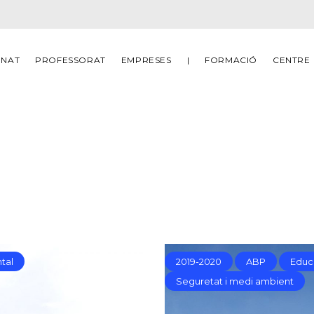
MNAT
PROFESSORAT
EMPRESES
|
FORMACIÓ
CENTRE
tal
2019-2020
ABP
Educa
Seguretat i medi ambient