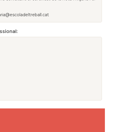
ria@escoladeltreball.cat
ssional: