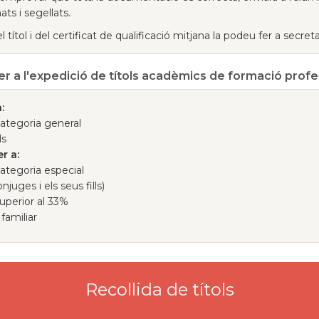
nats i segellats.
 títol i del certificat de qualificació mitjana la podeu fer a
secreta
er a l'expedició de títols acadèmics de formació profe
:
ategoria general
ls
r a:
tegoria especial
njuges i els seus fills)
uperior al 33%
familiar
Recollida de títols