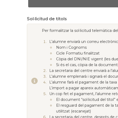
Sol·licitud de títols
Per formalitzar la sol·licitud telemàtica de
L’alumne enviarà un correu electròni
Nom i Cognoms
Cicle Formatiu finalitzat
Còpia del DNI/NIE vigent (les du
Si és el cas, còpia de la document
La secretaria del centre enviarà a l’al
L’alumne emplenarà i signarà el docume
L’alumne farà el pagament de la taxa 
L’import a pagar apareix automàticam
Un cop fet el pagament, l’alumne ret
El document “sol·licitud del títol”
El resguard del pagament de la ta
utilitzat (escanejat)
La secretaria del centre, després de c