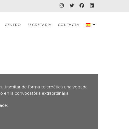
CENTRO
SECRETARÍA
CONTACTA
 podreu tramitar de forma telemàtica una vegada
 o en la convocatòria extraordinària.
ace: