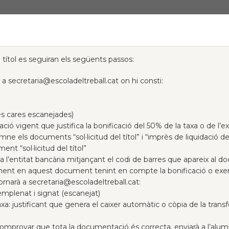
l títol es seguiran els següents passos:
c a
secretaria@escoladeltreball.cat
on hi consti:
es cares escanejades)
ació vigent que justifica la bonificació del 50% de la taxa o de l
umne els documents “sol·licitud del títol” i “imprès de liquidació 
nt “sol·licitud del títol”
a l’entitat bancària mitjançant el codi de barres que apareix al d
ent en aquest document tenint en compte la bonificació o exemp
ornarà a
secretaria@escoladeltreball.cat
:
 emplenat i signat (escanejat)
xa: justificant que genera el caixer automàtic o còpia de la tran
omprovar que tota la documentació és correcta, enviarà a l’alumne s