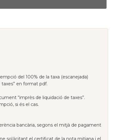
’exempció del 100% de la taxa (escanejada)
de taxes” en format pdf.
ocument “imprès de liquidació de taxes”.
ció, si és el cas.
sferència bancària, segons el mitjà de pagament
ol·licitant el certificat de la nota mitjana i el