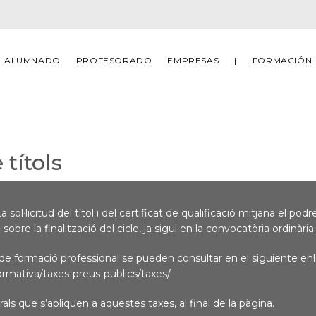
ALUMNADO
PROFESORADO
EMPRESAS
|
FORMACIÓN
 títols
a sol·licitud del títol i del certificat de qualificació mitjana el
bre la finalització del cicle, ja sigui en la convocatòria ordinària
 de formació professional se pueden consultar en el siguiente enl
rmativa/taxes-preus-publics/taxes/
ls que s’apliquen a aquestes taxes, al final de la pàgina.