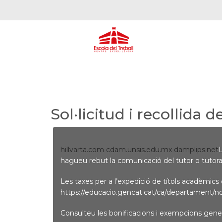
Sol·licitud i recollida de
hillvarta.com
cdam.unsis.edu.mx
damplips.net
L
hagueu rebut la comunicació del tutor o tutora so
Les taxes per a l’expedició de títols acadèmics
https://educacio.gencat.cat/ca/departament/no
Consulteu les bonificacions i exempcions genera