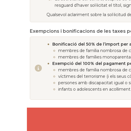
resguard d’haver sol·licitat el títol, sig
Qualsevol aclariment sobre la sol·licitud del
Exempcions i bonificacions de les taxes p
Bonificació del 50% de l’import per a
membres de família nombrosa de c
membres de famílies monoparenta
Exempció del 100% del pagament pe
membres de família nombrosa de ca
víctimes del terrorisme (i els seus cò
persones amb discapacitat igual o s
infants o adolescents en acolliment 