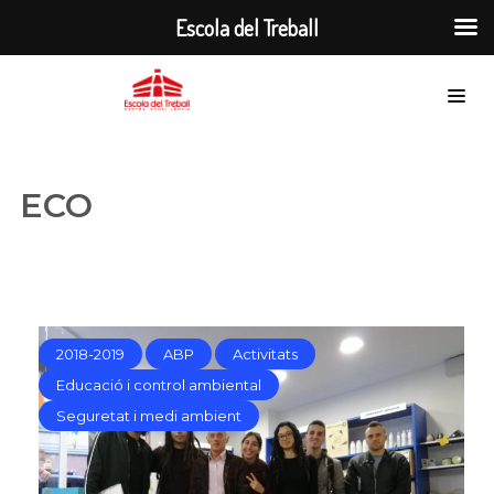
Escola del Treball
ECO
2018-2019
ABP
Activitats
Educació i control ambiental
Seguretat i medi ambient