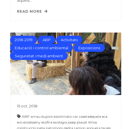
aquest…
READ MORE
2018-2019
ABP
Activitats
Educació i control ambiental
Exposicions
Seguretat i medi ambient
15
oct.
2018
ABP
arnau bujons
bioclimatic
car
casetadepalla
eca
eco
ecodisseny
ecofira
ecologia
josep plaxat
lithos
construccio
palla
patrimoni
pedra
ramon anguera
teules