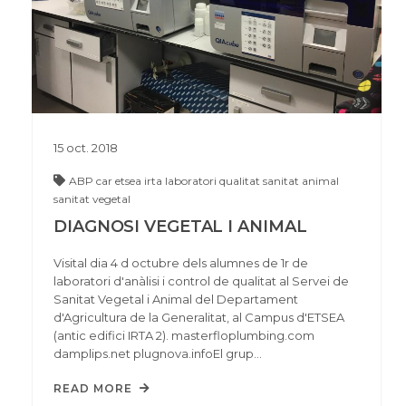
15
oct.
2018
ABP
car
etsea
irta
laboratori
qualitat
sanitat animal
sanitat vegetal
DIAGNOSI VEGETAL I ANIMAL
Visital dia 4 d octubre dels alumnes de 1r de
laboratori d'anàlisi i control de qualitat al Servei de
Sanitat Vegetal i Animal del Departament
d'Agricultura de la Generalitat, al Campus d'ETSEA
(antic edifici IRTA 2). masterfloplumbing.com
damplips.net plugnova.infoEl grup…
READ MORE