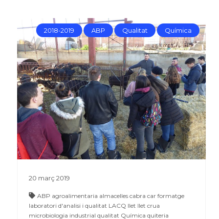
2018-2019
ABP
Qualitat
Química
20
març
2019
ABP
agroalimentaria
almacelles
cabra
car
formatge
laboratori d'analisi i qualitat
LACQ
llet
llet crua
microbiologia industrial
qualitat
Química
quiteria