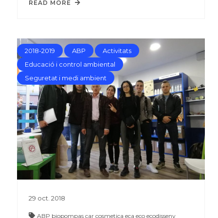
READ MORE
2018-2019
ABP
Activitats
Educació i control ambiental
Seguretat i medi ambient
29
oct.
2018
ABP
biopompas
car
cosmetica
eca
eco
ecodisseny