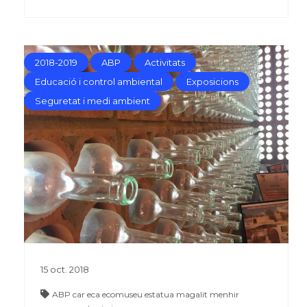
2018-2019
ABP
Activitats
Educació i control ambiental
Exposicions
Seguretat i medi ambient
15
oct.
2018
ABP
car
eca
ecomuseu
estatua
magalit
menhir