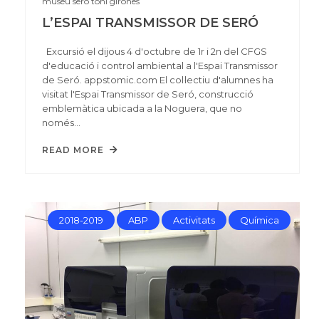
museu
sero
toni girones
L’ESPAI TRANSMISSOR DE SERÓ
Excursió el dijous 4 d'octubre de 1r i 2n del CFGS
d'educació i control ambiental a l'Espai Transmissor
de Seró. appstomic.com El col·lectiu d'alumnes ha
visitat l'Espai Transmissor de Seró, construcció
emblemàtica ubicada a la Noguera, que no
només…
READ MORE
2018-2019
ABP
Activitats
Química