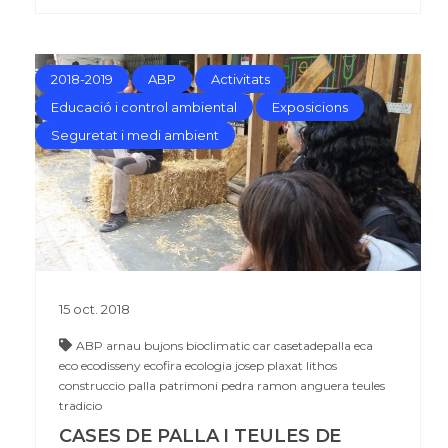
2018-2019
ABP
Activitats
Educació i control ambiental
Exposicions
Seguretat i medi ambient
15
oct.
2018
ABP
arnau bujons
bioclimatic
car
casetadepalla
eca
eco
ecodisseny
ecofira
ecologia
josep plaxat
lithos
construccio
palla
patrimoni
pedra
ramon anguera
teules
tradicio
CASES DE PALLA I TEULES DE