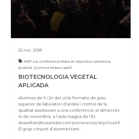
22
nov.
2018
ABP
car
conferencia
etsea
iei
laboratori
ponencia
qualitat
Química
teresa capell
BIOTECNOLOGIA VEGETAL
APLICADA
Alumnes de 1r i 2n del cicle formatiu de grau
superior de laboratori d’anàlisi i control de la
qualitat assisteixen a una conferència, el dimecres
14 de novembre, a l’aula magna de l’IEI.
duasrikandinusantara.com porrena.tuscanycloud.it
El grup conjunt d’alumnes tant…