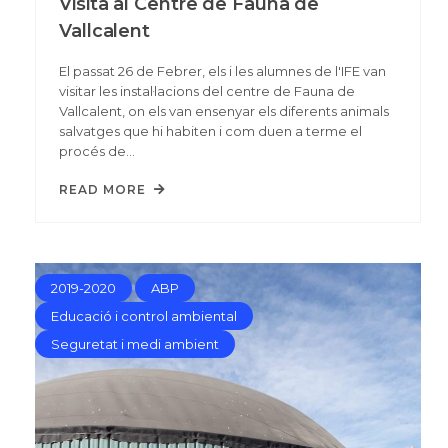
Visita al Centre de Fauna de
Vallcalent
El passat 26 de Febrer, els i les alumnes de l'IFE van
visitar les instal·lacions del centre de Fauna de
Vallcalent, on els van ensenyar els diferents animals
salvatges que hi habiten i com duen a terme el
procés de…
READ MORE
2019-2020
ABP
Educació i control ambiental
Seguretat i medi ambient