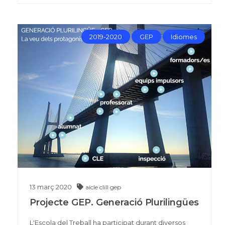
2019-2020
GEP
Idiomes
13
març
2020
aicle
clill
gep
Projecte GEP. Generació Plurilingües
L'Escola del Treball ha participat durant diversos