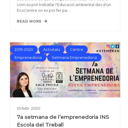
com es pot treballar l'Educació ambiental des d'un
EcoCentre on es pot fer pa…
READ MORE
2019-2020
Activitats
Centre
Emprenedoria
Setmana Emprenedoria
25
febr.
2020
7a setmana de l’emprenedoria INS
Escola del Treball