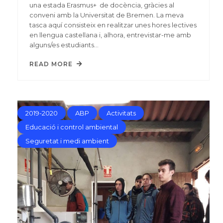
una estada Erasmus+ de docència, gràcies al
conveni amb la Universitat de Bremen. La meva
tasca aquí consisteix en realitzar unes hores lectives
en llengua castellana i, alhora, entrevistar-me amb
alguns/es estudiants…
READ MORE
2019-2020
ABP
Activitats
Educació i control ambiental
Seguretat i medi ambient