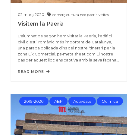
02
març
2020
comerç
cultura
nee
paeria
visites
Visitem la Paeria
L'alumnat de segon hem visitat la Paeria, l'edifici
civil d'estil romànic més important de Catalunya,
una parada obligada dins del nostre itinerari per la
zona Eix Comercial. ps-metalsheet.com El nostre
pas per aquest lloc ens captiva amb la seva façana…
READ MORE
2019-2020
ABP
Activitats
Química