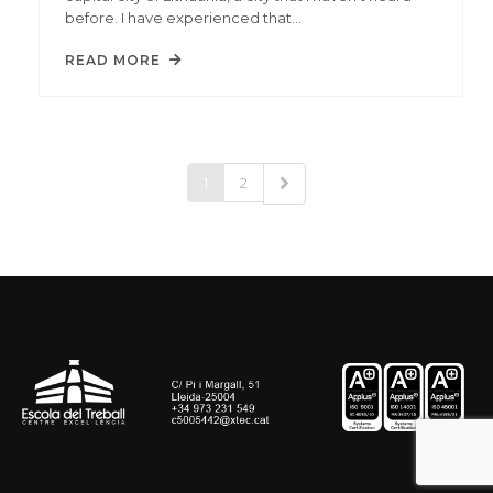
before. I have experienced that…
READ MORE
1
2