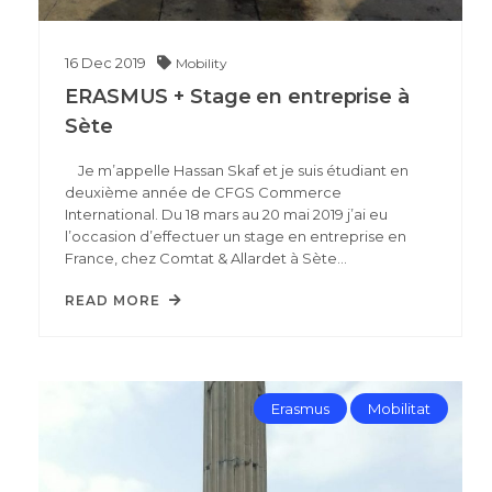
16
Dec
2019
Mobility
ERASMUS + Stage en entreprise à
Sète
Je m’appelle Hassan Skaf et je suis étudiant en
deuxième année de CFGS Commerce
International. Du 18 mars au 20 mai 2019 j’ai eu
l’occasion d’effectuer un stage en entreprise en
France, chez Comtat & Allardet à Sète…
READ MORE
Erasmus
Mobilitat