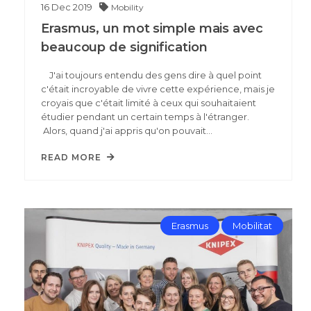
16
Dec
2019
Mobility
Erasmus, un mot simple mais avec
beaucoup de signification
J'ai toujours entendu des gens dire à quel point
c'était incroyable de vivre cette expérience, mais je
croyais que c'était limité à ceux qui souhaitaient
étudier pendant un certain temps à l'étranger.
Alors, quand j'ai appris qu'on pouvait…
READ MORE
Erasmus
Mobilitat