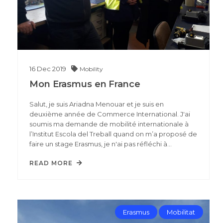
16
Dec
2019
Mobility
Mon Erasmus en France
Salut, je suis Ariadna Menouar et je suis en
deuxième année de Commerce International. J'ai
soumis ma demande de mobilité internationale à
l’Institut Escola del Treball quand on m’a proposé de
faire un stage Erasmus, je n'ai pas réfléchi à…
READ MORE
Erasmus
Mobilitat