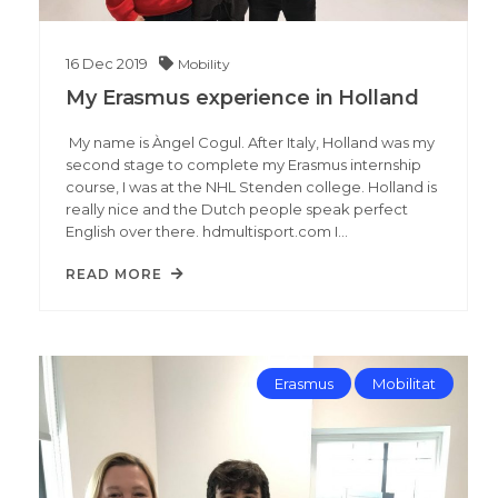
16
Dec
2019
Mobility
My Erasmus experience in Holland
My name is Àngel Cogul. After Italy, Holland was my
second stage to complete my Erasmus internship
course, I was at the NHL Stenden college. Holland is
really nice and the Dutch people speak perfect
English over there. hdmultisport.com I…
READ MORE
Erasmus
Mobilitat