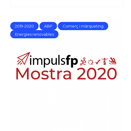
2019-2020
ABP
Comerç i màrqueting
Energies renovables