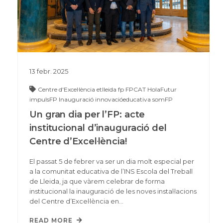
13
febr.
2025
Centre d'Excel·lència
etlleida
fp
FPCAT
HolaFutur
impulsFP
Inauguració
innovacióeducativa
somFP
Un gran dia per l’FP: acte
institucional d’inauguració del
Centre d’Excel·lència!
El passat 5 de febrer va ser un dia molt especial per
a la comunitat educativa de l’INS Escola del Treball
de Lleida, ja que vàrem celebrar de forma
institucional la inauguració de les noves instal·lacions
del Centre d’Excel·lència en…
READ MORE