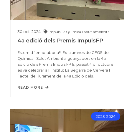
30
oct.
2024
impulsFP
Química i salut ambiental
4a edició dels Premis ImpulsFP
Estem d´enhorabona!!! Ex-alumnes de CFGS de
Química i Salut Ambiental guanyadors en la 4a
Edició dels Premis Impuls FP El passat 4 d´octubre
es va celebrar a l´Institut La Segarra de Cervera l
´acte de lliurament de la 4a Edició dels…
READ MORE
2023-2024