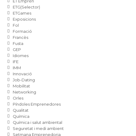
ET Emprèn
ETG(Selector)
ETGames
Exposicions
Fol
Formació
Francès
Fusta
GEP
Idiomes
IFE
IMM
Innovació
Job-Dating
Mobilitat
Networking
Orles
Píndoles Emprenedores
Qualitat
Química
Química i salut ambiental
Seguretat i medi ambient
Setmana Emprenedoria