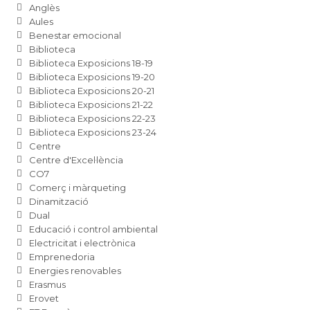
Anglès
Aules
Benestar emocional
Biblioteca
Biblioteca Exposicions 18-19
Biblioteca Exposicions 19-20
Biblioteca Exposicions 20-21
Biblioteca Exposicions 21-22
Biblioteca Exposicions 22-23
Biblioteca Exposicions 23-24
Centre
Centre d'Excel·lència
CO7
Comerç i màrqueting
Dinamització
Dual
Educació i control ambiental
Electricitat i electrònica
Emprenedoria
Energies renovables
Erasmus
Erovet