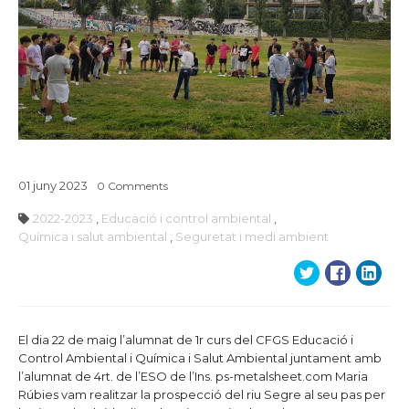
01
juny
2023
0
Comments
2022-2023
,
Educació i control ambiental
,
Química i salut ambiental
,
Seguretat i medi ambient
El dia 22 de maig l’alumnat de 1r curs del CFGS Educació i
Control Ambiental i Química i Salut Ambiental juntament amb
l’alumnat de 4rt. de l’ESO de l’Ins.
ps-metalsheet.com
Maria
Rúbies vam realitzar la prospecció del riu Segre al seu pas per