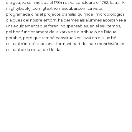
d’aigua, va ser iniciada el 1784 i es va concloure el 1792.
katral.lk
mightybookjr.com
gtexthomesdubai.com
La visita,
programada dins el projecte d’anàlisi química i microbiològica
d’aigües del nostre entorn, ha permès als alumnes acostar-se a
uns equipaments que foren indispensables, en el seu temps,
pel bon funcionament de la xarxa de distribució de l’aigua
potable, però que també constitueixen, avui en dia, un bé
cultural d’interès nacional, formant part del patrimoni històrico-
cultural de la ciutat de Lleida.