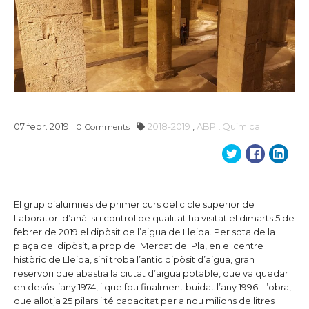
07
febr.
2019
2018-2019
,
ABP
,
Química
0
Comments
El grup d’alumnes de primer curs del cicle superior de
Laboratori d’anàlisi i control de qualitat ha visitat el dimarts 5 de
febrer de 2019 el dipòsit de l’aigua de Lleida. Per sota de la
plaça del dipòsit, a prop del Mercat del Pla, en el centre
històric de Lleida, s’hi troba l’antic dipòsit d’aigua, gran
reservori que abastia la ciutat d’aigua potable, que va quedar
en desús l’any 1974, i que fou finalment buidat l’any 1996. L’obra,
que allotja 25 pilars i té capacitat per a nou milions de litres